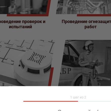
роведение проверок и
Проведение огнезащи
испытаний
работ
1
шаг из
2
Проектные работы и
Поставки средств