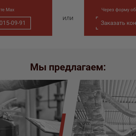
ате Max
Через форму об
или
015-09-91
Заказать ко
Мы предлагаем: