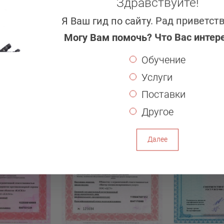
Здравствуйте!
расчеты
пожарной защиты
Я Ваш гид по сайту. Рад приветст
Могу Вам помочь? Что Вас интер
Наши лицензии и сертификат
Обучение
Услуги
Поставки
Другое
Далее