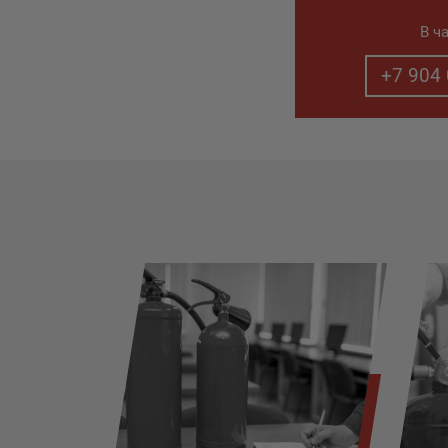
В ч
+7 904 