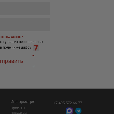
альных данных
ботку ваших персональных
 в поле ниже цифру
тправить
Информация
+7 495 572-66-77
Проекты
Лицензии